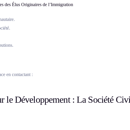
s des Élus Originaires de l’Immigration
autaire.
ciété.
butions.
ace en contactant :
ur le Développement : La Société Civi