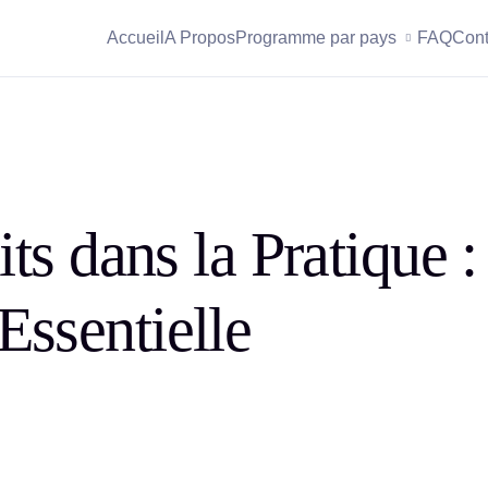
Accueil
A Propos
Programme par pays
FAQ
Cont
ts dans la Pratique :
ssentielle