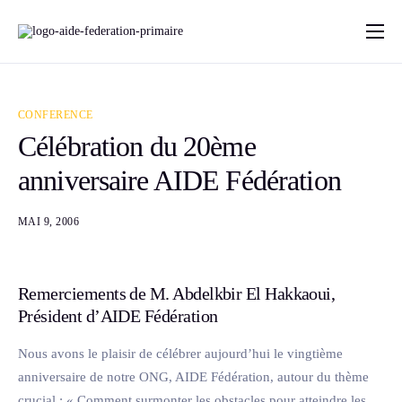
Accueil
A Propos
CONFERENCE
Programme par pays
Célébration du 20ème
anniversaire AIDE Fédération
FAQ
Contact
MAI 9, 2006
Blog
Remerciements de M. Abdelkbir El Hakkaoui,
Président d’AIDE Fédération
Nous avons le plaisir de célébrer aujourd’hui le vingtième
anniversaire de notre ONG, AIDE Fédération, autour du thème
crucial : « Comment surmonter les obstacles pour atteindre les