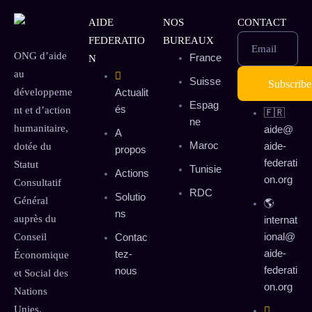
AIDE
NOS
CONTACT
FEDERATIO
BUREAUX
Email
ONG d’aide
France
N
au
Suisse
développeme
Actualit
Espag
és
nt et d’action
🇫🇷
ne
humanitaire,
aide@
A
Maroc
aide-
dotée du
propos
federati
Statut
Tunisie
Actions
on.org
Consultatif
RDC
Solutio
Général
🌎
ns
auprès du
internat
ional@
Conseil
Contac
aide-
tez-
Économique
federati
nous
et Social des
on.org
Nations
Unies.