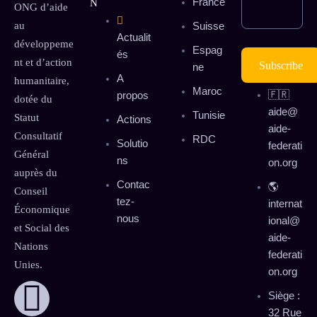
France
N
ONG d’aide
au
Suisse
Actualit
développeme
Espag
és
nt et d’action
ne
A
humanitaire,
Maroc
🇫🇷
propos
dotée du
aide@
Tunisie
Statut
Actions
aide-
Consultatif
RDC
Solutio
federati
Général
ns
on.org
auprès du
Contac
🌎
Conseil
tez-
internat
Économique
nous
ional@
et Social des
aide-
Nations
federati
Unies.
on.org
Siège :
32 Rue