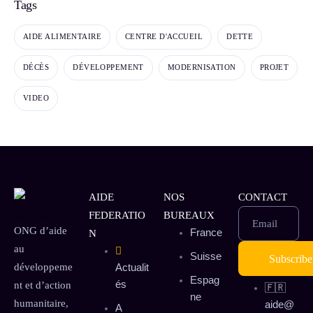
Tags
AIDE ALIMENTAIRE
CENTRE D'ACCUEIL
DETTE
DÉCÈS
DÉVELOPPEMENT
MODERNISATION
PROJET
VIDEO
AIDE
NOS
CONTACT
FEDERATIO
BUREAUX
Email
ONG d’aide
France
N
au
Suisse
développeme
Actualit
Espag
és
nt et d’action
🇫🇷
ne
humanitaire,
aide@
A