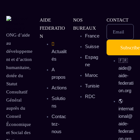
AIDE
NOS
CONTACT
FEDERATIO
BUREAUX
Email
ONG d’aide
France
N
au
Suisse
développeme
Actualit
Espag
és
nt et d’action
🇫🇷
ne
humanitaire,
aide@
A
Maroc
aide-
dotée du
propos
federati
Statut
Tunisie
Actions
on.org
Consultatif
RDC
Solutio
Général
🌎
ns
auprès du
internat
ional@
Conseil
Contac
aide-
tez-
Économique
federati
nous
et Social des
on.org